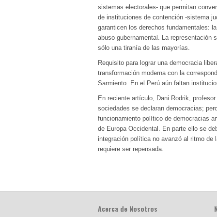
sistemas electorales- que permitan convert
de instituciones de contención -sistema ju
garanticen los derechos fundamentales: la 
abuso gubernamental. La representación si
sólo una tiranía de las mayorías.
Requisito para lograr una democracia liber
transformación moderna con la correspondi
Sarmiento. En el Perú aún faltan instituc
En reciente artículo, Dani Rodrik, profes
sociedades se declaran democracias; pero,
funcionamiento político de democracias 
de Europa Occidental. En parte ello se deb
integración política no avanzó al ritmo de
requiere ser repensada.
Acerca de Nosotros