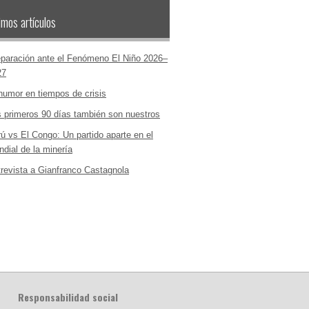
imos artículos
paración ante el Fenómeno El Niño 2026–
27
humor en tiempos de crisis
 primeros 90 días también son nuestros
ú vs El Congo: Un partido aparte en el
dial de la minería
revista a Gianfranco Castagnola
Responsabilidad social