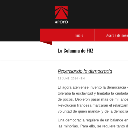
Header Menu
Inicio
Acerca de nosotros
- Nuestra experiencia
- Código de ética
Nuestras empresas
- APOYO Consultoría
- APOYO Comunicación
- APOYO Gestión Operativa
Información de interés
- Libros de FOZ
- Artículos de nuestros especialistas
- Revista Debate
Responsabilidad social
- Instituto APOYO
Inicio
Acerca de noso
La Columna de FOZ
Repensando la democracia
22 JUNE, 2014 · EN
‏‏‎ ‎
El ágora ateniense inventó la democracia 
toleraba la esclavitud y limitaba la ciuda
de pocos. Debieron pasar más de mil años
Revolución francesa marcaran el relanzamie
voluntad de quien manda- y de la democra
Una democracia requiere de un balance ent
las minorías. Para ello, se requiere tanto 