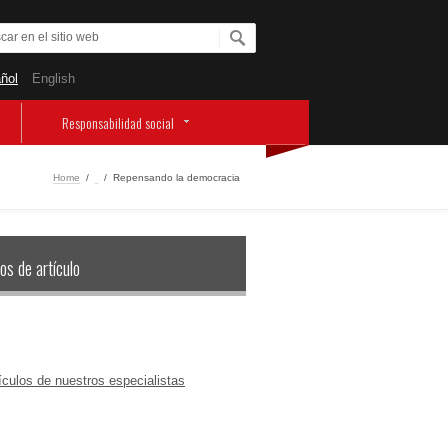
ñol
English
Responsabilidad social
Home
/
‏‏‎ ‎
/
Repensando la democracia
os de artículo
ículos de nuestros especialistas