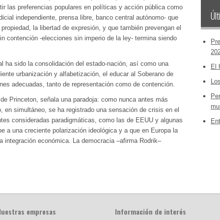
ir las preferencias populares en políticas y acción pública como
Últ
dicial independiente, prensa libre, banco central autónomo- que
propiedad, la libertad de expresión, y que también prevengan el
n contención -elecciones sin imperio de la ley- termina siendo
Pre
20
al ha sido la consolidación del estado-nación, así como una
El 
ente urbanización y alfabetización, el educar al Soberano de
Los
iones adecuadas, tanto de representación como de contención.
Per
or de Princeton, señala una paradoja: como nunca antes más
mun
 en simultáneo, se ha registrado una sensación de crisis en el
antes consideradas paradigmáticas, como las de EEUU y algunas
Ent
e a una creciente polarización ideológica y a que en Europa la
 la integración económica. La democracia –afirma Rodrik–
Nuestras empresas
Información de interés