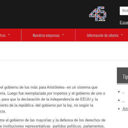
Espa
tros
Nuestras empresas
Información de interés
Tip
-el gobierno de los más para Aristóteles- en un sistema que
‏‏‎ ‎
danía. Luego fue reemplazada por imperios y el gobierno de uno o
 para que la declaración de la independencia de EEUU y la
‏‏‎ ‎
nto de la república -del gobierno por la ley, no según la
Art
cia.
re el gobierno de las mayorías y la defensa de los derechos de
de instituciones representativas -partidos políticos, parlamentos,