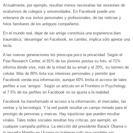
Actualmente, por ejemplo, resultan menos necesarias las reuniones de
exalumnos de colegios y universidades. En Facebook puede uno
enterarse de sus éxitos personales y profesionales, de las noticias y
fotos familiares de los antiguos compañeros.
En el mundo real, dejar de ser amigo constituía una experiencia bien
traumática; ‘desamigar’ en Facebook, en cambio, implica sólo apretar una
tecla.
A las nuevas generaciones les preocupa poco la privacidad. Según el
Pew Research Center, el 91% de los jóvenes postea su foto, el 71%
informa dónde vive, más de la mitad da su email y el 20%, su número de
celular. Más de 80% lista sus intereses personales y permite que
Facebook venda esa información, aunque 60% limita el acceso de tales
perfiles a sus ‘amigos’. Según un artículo en el Frontiers in Psychology,
el 7.5% de los perfiles en Facebook no se ajusta a la realidad.
Facebook ha transformado el acceso a la información, el mercadeo, las
ventas y la tecnología. Y la red puede resultar un campo minado para el
prestigio de personas y marcas. Hay injusticias que pueden resultar
virales. Tales redes sociales resultan hoy críticas, por ejemplo, en
cualquier campaña política. La elección del presidente Barack Obama o
la revuelta Maidán en Ucrania no hubieran sido muy posibles sin