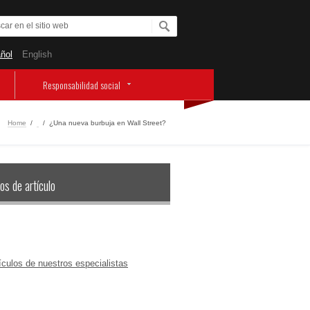
ñol
English
Responsabilidad social
Home
/
‏‏‎ ‎
/
¿Una nueva burbuja en Wall Street?
os de artículo
ículos de nuestros especialistas