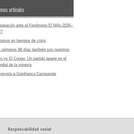
imos artículos
paración ante el Fenómeno El Niño 2026–
27
humor en tiempos de crisis
 primeros 90 días también son nuestros
ú vs El Congo: Un partido aparte en el
dial de la minería
revista a Gianfranco Castagnola
Responsabilidad social