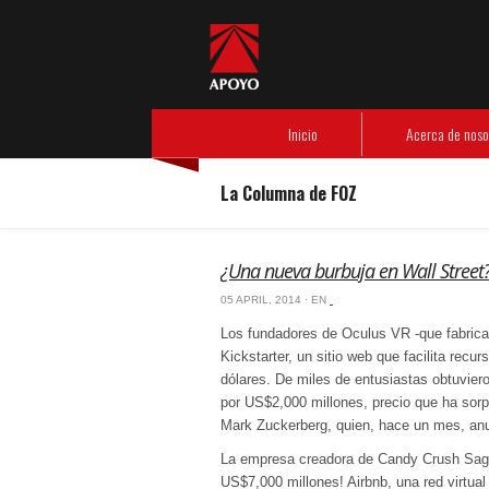
Header Menu
Inicio
Acerca de nosotros
- Nuestra experiencia
- Código de ética
Nuestras empresas
- APOYO Consultoría
- APOYO Comunicación
- APOYO Gestión Operativa
Información de interés
- Libros de FOZ
- Artículos de nuestros especialistas
- Revista Debate
Responsabilidad social
- Instituto APOYO
Inicio
Acerca de noso
La Columna de FOZ
¿Una nueva burbuja en Wall Street
05 APRIL, 2014 · EN
‏‏‎ ‎
Los fundadores de Oculus VR -que fabrica 
Kickstarter, un sitio web que facilita recu
dólares. De miles de entusiastas obtuvi
por US$2,000 millones, precio que ha sorp
Mark Zuckerberg, quien, hace un mes, an
La empresa creadora de Candy Crush Saga, 
US$7,000 millones! Airbnb, una red virtual