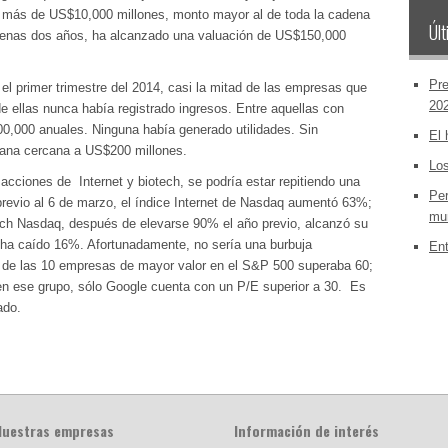
n más de US$10,000 millones, monto mayor al de toda la cadena
Últ
penas dos años, ha alcanzado una valuación de US$150,000
Pre
el primer trimestre del 2014, casi la mitad de las empresas que
20
e ellas nunca había registrado ingresos. Entre aquellas con
0,000 anuales. Ninguna había generado utilidades. Sin
El 
iana cercana a US$200 millones.
Los
ciones de Internet y biotech, se podría estar repitiendo una
Per
revio al 6 de marzo, el índice Internet de Nasdaq aumentó 63%;
mun
ch Nasdaq, después de elevarse 90% el año previo, alcanzó su
ha caído 16%. Afortunadamente, no sería una burbuja
Ent
o de las 10 empresas de mayor valor en el S&P 500 superaba 60;
 en ese grupo, sólo Google cuenta con un P/E superior a 30. Es
ado.
Nuestras empresas
Información de interés