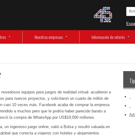
Espa
tros
Nuestras empresas
Información de interés
?
Tip
novedosos equipos para juegos de realidad virtual- acudieron a
‏‏‎ ‎
rsos para nuevos proyectos, y solicitaron un cuarto de millón de
eron casi 10 veces más. Facebook acaba de comprar la empresa
‏‏‎ ‎
rendido a muchos pero que le podría haber parecido barato a
Art
unció la compra de WhatsApp por US$19,000 millones.
un ingenioso juego online, salió a Bolsa y resultó valuada en
 global que conecta a viajeros con hoteles y alojamientos