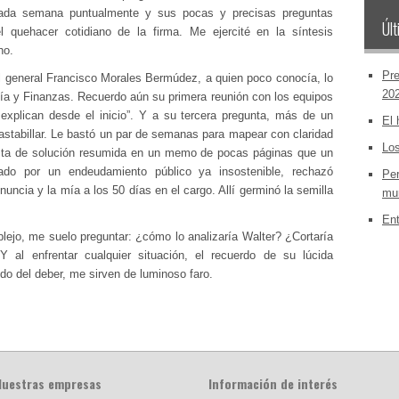
cada semana puntualmente y sus pocas y precisas preguntas
Últ
l quehacer cotidiano de la firma. Me ejercité en la síntesis
ho.
Pre
 general Francisco Morales Bermúdez, a quien poco conocía, lo
20
a y Finanzas. Recuerdo aún su primera reunión con los equipos
xplican desde el inicio”. Y a su tercera pregunta, más de un
El 
tabillar. Le bastó un par de semanas para mapear con claridad
Los
esta de solución resumida en un memo de pocas páginas que un
nado por un endeudamiento público ya insostenible, rechazó
Per
uncia y la mía a los 50 días en el cargo. Allí germinó la semilla
mun
Ent
lejo, me suelo preguntar: ¿cómo lo analizaría Walter? ¿Cortaría
 al enfrentar cualquier situación, el recuerdo de su lúcida
ido del deber, me sirven de luminoso faro.
Nuestras empresas
Información de interés