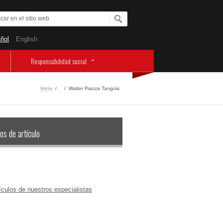
ñol
English
Responsabilidad social
Inicio
/
‏‏‎ ‎
/
Walter Piazza Tangüis
os de artículo
ículos de nuestros especialistas