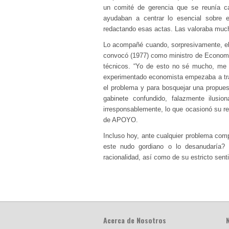
un comité de gerencia que se reunía 
ayudaban a centrar lo esencial sobre e
redactando esas actas. Las valoraba muc
Lo acompañé cuando, sorpresivamente, el
convocó (1977) como ministro de Economí
técnicos. “Yo de esto no sé mucho, me e
experimentado economista empezaba a tras
el problema y para bosquejar una propu
gabinete confundido, falazmente ilusio
irresponsablemente, lo que ocasionó su ren
de APOYO.
Incluso hoy, ante cualquier problema comp
este nudo gordiano o lo desanudaría? Y
racionalidad, así como de su estricto sent
Acerca de Nosotros