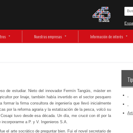
Espa
tros
Nuestras empresas
Información de interés
Tip
so de estudiar. Nieto del innovador Fermín Tangüis, máster en
‏‏‎ ‎
ricultor por linaje, también había invertido en el sector pesquero
formar la firma consultora de ingeniería que llevó inicialmente
‏‏‎ ‎
cas por la reforma agraria y la estatización de la pesca, volcó su
Art
ue Cosapi tuvo desde esa década. Un día, me crucé con él por la
incorporarme a P. y V. Ingenieros S.A.
ue el arte socrático de preguntar bien. Fui el novel secretario de