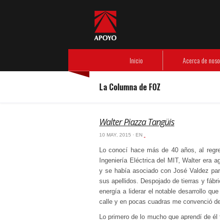
Header Menu
Inicio
Acerca de nosotros
- Nuestra experiencia
- Código de ética
Nuestras empresas
- APOYO Consultoría
- APOYO Comunicación
- APOYO Gestión Operativa
Información de interés
- Libros de FOZ
- Artículos de nuestros especialistas
- Revista Debate
Responsabilidad social
- Instituto APOYO
Inicio
Acerca de noso
La Columna de FOZ
Walter Piazza Tangüis
10 MAY, 2015 · EN
‏‏‎ ‎
Lo conocí hace más de 40 años, al regre
Ingeniería Eléctrica del MIT, Walter era ag
y se había asociado con José Valdez para 
sus apellidos. Despojado de tierras y fábri
energía a liderar el notable desarrollo q
calle y en pocas cuadras me convenció de 
Lo primero de lo mucho que aprendí de él f