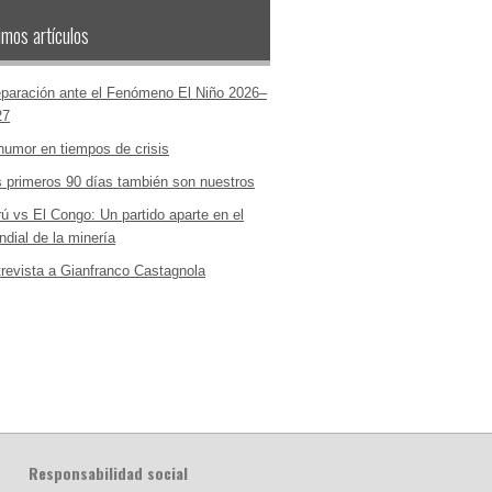
imos artículos
paración ante el Fenómeno El Niño 2026–
27
humor en tiempos de crisis
 primeros 90 días también son nuestros
ú vs El Congo: Un partido aparte en el
dial de la minería
revista a Gianfranco Castagnola
Responsabilidad social